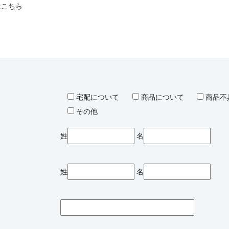
はこちら
宅配について
商品について
商品不
その他
姓
名
姓
名
ス