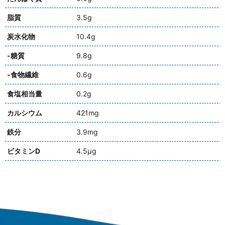
脂質
3.5g
炭水化物
10.4g
‐糖質
9.8g
‐食物繊維
0.6g
食塩相当量
0.2g
カルシウム
421mg
鉄分
3.9mg
ビタミンD
4.5µg