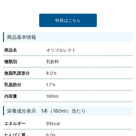
特長はこちら
商品基本情報
商品名
オリゴセレクト
種類別
乳飲料
無脂乳固形分
8.0％
乳脂肪分
1.7％
内容量
180ml
栄養成分表示 1本（180ml）当たり
エネルギー
95kcal
たんぱく質
6.0g