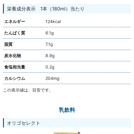
栄養成分表示 1本（180ml）当たり
エネルギー
124kcal
たんぱく質
6.1g
脂質
7.1g
炭水化物
8.9g
食塩相当量
0.2g
カルシウム
204mg
この表示値は、目安です。
乳飲料
オリゴセレクト